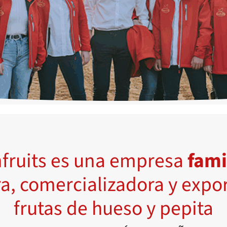
nfruits es una empresa
fami
a, comercializadora y expo
frutas de hueso y pepita