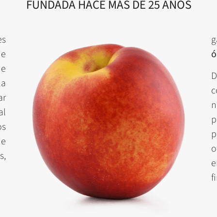
FUNDADA HACE MÁS DE 25 AÑOS
es
g
e
ó
de
D
la
c
ar
n
al
p
os
p
de
o
s,
e
f